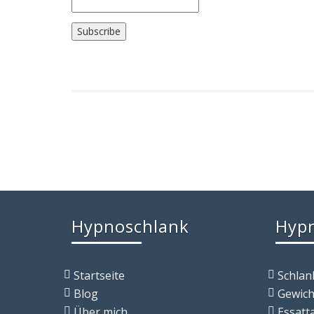
Hypnoschlank
Hypn
Startseite
Schlan
Blog
Gewich
Über mich
Essatt