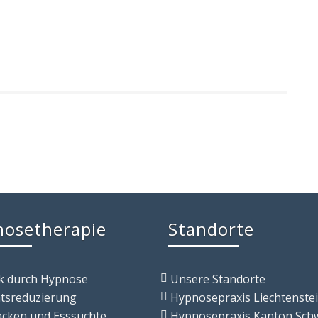
osetherapie
Standorte
k durch Hypnose
Unsere Standorte
tsreduzierung
Hypnosepraxis Liechtenste
acken und Esssüchte
Hypnosepraxis Kanton Sch